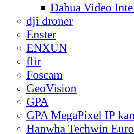
Dahua Video Inte
dji droner
Enster
ENXUN
flir
Foscam
GeoVision
GPA
GPA MegaPixel IP ka
Hanwha Techwin Euro