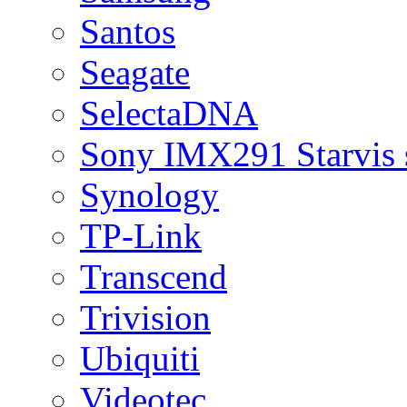
Santos
Seagate
SelectaDNA
Sony IMX291 Starvis 
Synology
TP-Link
Transcend
Trivision
Ubiquiti
Videotec