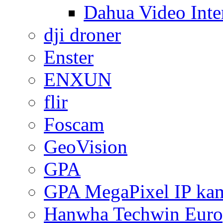
Dahua Video Inte
dji droner
Enster
ENXUN
flir
Foscam
GeoVision
GPA
GPA MegaPixel IP ka
Hanwha Techwin Euro