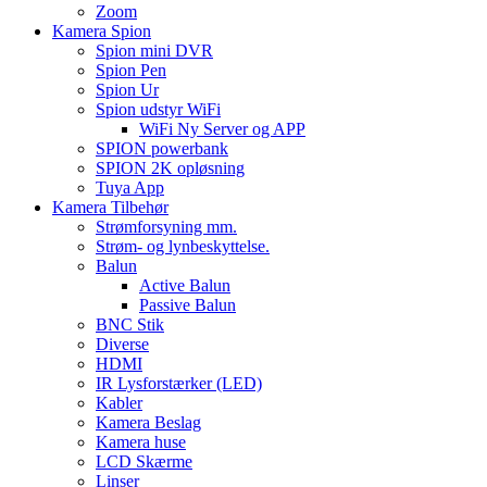
Zoom
Kamera Spion
Spion mini DVR
Spion Pen
Spion Ur
Spion udstyr WiFi
WiFi Ny Server og APP
SPION powerbank
SPION 2K opløsning
Tuya App
Kamera Tilbehør
Strømforsyning mm.
Strøm- og lynbeskyttelse.
Balun
Active Balun
Passive Balun
BNC Stik
Diverse
HDMI
IR Lysforstærker (LED)
Kabler
Kamera Beslag
Kamera huse
LCD Skærme
Linser