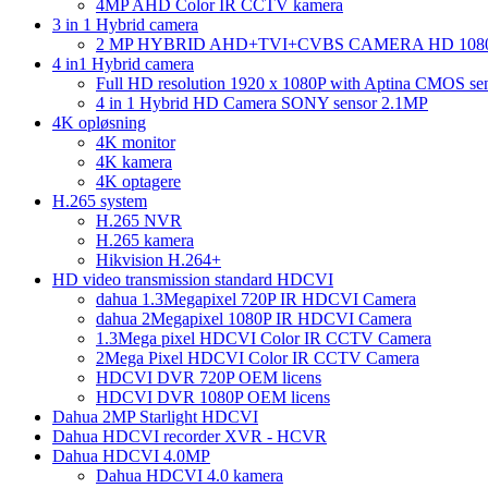
4MP AHD Color IR CCTV kamera
3 in 1 Hybrid camera
2 MP HYBRID AHD+TVI+CVBS CAMERA HD 108
4 in1 Hybrid camera
Full HD resolution 1920 x 1080P with Aptina CMOS se
4 in 1 Hybrid HD Camera SONY sensor 2.1MP
4K opløsning
4K monitor
4K kamera
4K optagere
H.265 system
H.265 NVR
H.265 kamera
Hikvision H.264+
HD video transmission standard HDCVI
dahua 1.3Megapixel 720P IR HDCVI Camera
dahua 2Megapixel 1080P IR HDCVI Camera
1.3Mega pixel HDCVI Color IR CCTV Camera
2Mega Pixel HDCVI Color IR CCTV Camera
HDCVI DVR 720P OEM licens
HDCVI DVR 1080P OEM licens
Dahua 2MP Starlight HDCVI
Dahua HDCVI recorder XVR - HCVR
Dahua HDCVI 4.0MP
Dahua HDCVI 4.0 kamera