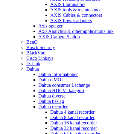
AXIS Illuminators
AXIS tools & maintenance
AXIS Cables & connectors
AXIS Power adapters
Axis optager
Axis Analytics & other applications link
AXIS Camera Station
BenQ
Bosch Security
BlackVue
Cisco Linksys
D-Link
Dahua
Dahua Informationer
Dahua IMOU
Dahua consumer Lechange
Dahua HDCVI kategori
Dahua diverse
Dahua beslag
Dahua recorder
Dahua 4 kanal recorder
Dahua 8 kanal recorder
Dahua 16 kanal recorder
Dahua 32 kanal recorder
Dahua 64 kanaler recorder