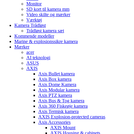
Monitor
SD kort til kamera mm
Video skilte og mærker
Værktøj
Kamera Trådløst
Trådløst kamera sæt
Kommende modeller
Marine & explosionssikre kamera
Mærker
acer
AI teknologi
ASUS
AXIS
Axis Bullet kamera
Axis Box kamera
Axis Dome Kamera
Axis Modular kamera
Axis PTZ kamera
Axis Bus & Tog kamera
Axis 360 Fiskeøje kamera
Axis Termisk kamera
AXIS Explosion-protected cameras
Axis Accessories
AXIS Mount
AXIS Housing & cabinets