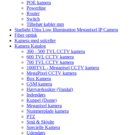
POE kamera
Powerline
Router
Switch
Tilbehør kabler mm
Starlight Ultra Low Illumination Megapixel IP Camera
Fiber optisk
Kamera med solceller
Kamera Katalog
300 - 500 TVL CCTV kamera
600 TVL CCTV kamera
700 TVL CCTV kamera
1000TVL - Megapixel CCTV kamera
MegaPixel CCTV kamera
Box Kamera
GSM kamera
Hærværkssikre (Vandal)
Indendørs
Kuppel (Dome)
Megapixel kamera
Nummerplade kamera
PTZ
Små & Skjulte
Specielle Kamera
Udendørs