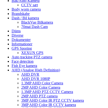
Bak/Auto Kamera
CCTV sæt
Body worn camera
Brandskabe
Dash / Bil kamera
BlackVue Bilkamera
70mai Dash Cam
Diims
Diverse
Dokumenter
Informationer
GPS Sporing
XEXUN GPS
Auto tracking PTZ camera
Face detection
Fish Eye kamera
AHD (Analog High Definition)
AHD DVR
AHD DVR 1080P
1.3MP AHD Color Camera
2MP AHD Color Camera
1.3MP AHD PTZ CCTV Camera
2MP AHD PTZ camera
3MP AHD Color IR PTZ CCTV kamera
3MP AHD Color IR CCTV kamera