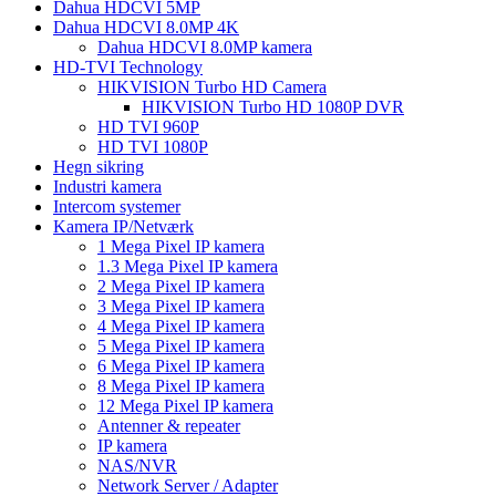
Dahua HDCVI 5MP
Dahua HDCVI 8.0MP 4K
Dahua HDCVI 8.0MP kamera
HD-TVI Technology
HIKVISION Turbo HD Camera
HIKVISION Turbo HD 1080P DVR
HD TVI 960P
HD TVI 1080P
Hegn sikring
Industri kamera
Intercom systemer
Kamera IP/Netværk
1 Mega Pixel IP kamera
1.3 Mega Pixel IP kamera
2 Mega Pixel IP kamera
3 Mega Pixel IP kamera
4 Mega Pixel IP kamera
5 Mega Pixel IP kamera
6 Mega Pixel IP kamera
8 Mega Pixel IP kamera
12 Mega Pixel IP kamera
Antenner & repeater
IP kamera
NAS/NVR
Network Server / Adapter