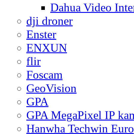
Dahua Video Inte
dji droner
Enster
ENXUN
flir
Foscam
GeoVision
GPA
GPA MegaPixel IP ka
Hanwha Techwin Euro