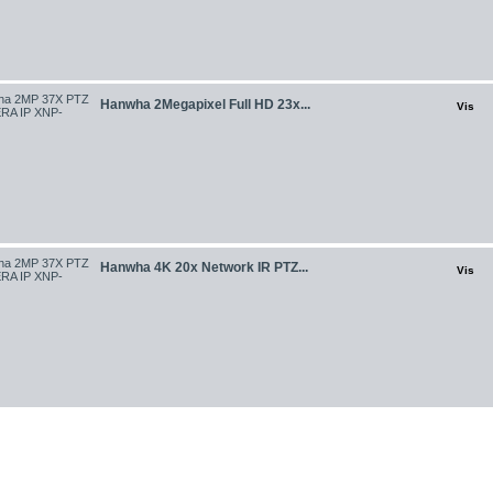
Hanwha 2Megapixel Full HD 23x...
Vis
Hanwha 4K 20x Network IR PTZ...
Vis