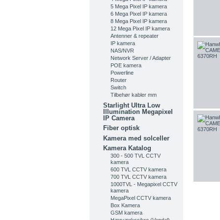
5 Mega Pixel IP kamera
6 Mega Pixel IP kamera
8 Mega Pixel IP kamera
12 Mega Pixel IP kamera
Antenner & repeater
IP kamera
NAS/NVR
Network Server / Adapter
POE kamera
Powerline
Router
Switch
Tilbehør kabler mm
Starlight Ultra Low
Illumination Megapixel
IP Camera
Fiber optisk
Kamera med solceller
Kamera Katalog
300 - 500 TVL CCTV
kamera
600 TVL CCTV kamera
700 TVL CCTV kamera
1000TVL - Megapixel CCTV
kamera
MegaPixel CCTV kamera
Box Kamera
GSM kamera