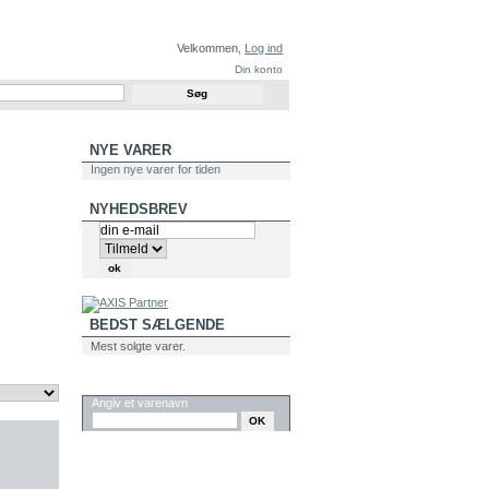
Velkommen,
Log ind
Din konto
NYE VARER
Ingen nye varer for tiden
NYHEDSBREV
BEDST SÆLGENDE
Mest solgte varer.
SØG
Angiv et varenavn