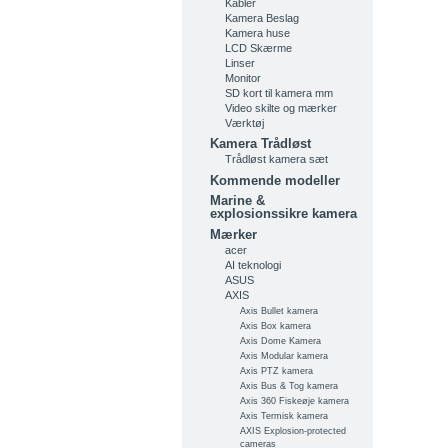
Kabler
Kamera Beslag
Kamera huse
LCD Skærme
Linser
Monitor
SD kort til kamera mm
Video skilte og mærker
Værktøj
Kamera Trådløst
Trådløst kamera sæt
Kommende modeller
Marine &
explosionssikre kamera
Mærker
acer
AI teknologi
ASUS
AXIS
Axis Bullet kamera
Axis Box kamera
Axis Dome Kamera
Axis Modular kamera
Axis PTZ kamera
Axis Bus & Tog kamera
Axis 360 Fiskeøje kamera
Axis Termisk kamera
AXIS Explosion-protected
cameras