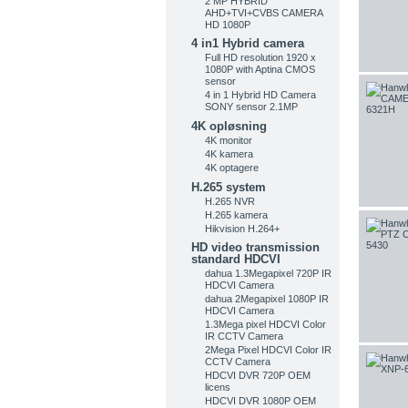
2 MP HYBRID
AHD+TVI+CVBS CAMERA
HD 1080P
4 in1 Hybrid camera
Full HD resolution 1920 x
1080P with Aptina CMOS
sensor
4 in 1 Hybrid HD Camera
SONY sensor 2.1MP
4K opløsning
4K monitor
4K kamera
4K optagere
H.265 system
H.265 NVR
H.265 kamera
Hikvision H.264+
HD video transmission
standard HDCVI
dahua 1.3Megapixel 720P IR
HDCVI Camera
dahua 2Megapixel 1080P IR
HDCVI Camera
1.3Mega pixel HDCVI Color
IR CCTV Camera
2Mega Pixel HDCVI Color IR
CCTV Camera
HDCVI DVR 720P OEM
licens
HDCVI DVR 1080P OEM