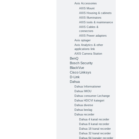
Axis Accessories
AXIS Mount
AXIS Housing & cabinets
AXIS Illuminators
AXIS tools & maintenance
AXIS Cables &
connectors
AXIS Power adapters
Axis optager
Axis Analytics & other
applications link
AXIS Camera Station
BenQ
Bosch Security
BlackVue
Cisco Linksys
D-Link
Dahua
Dahua Informationer
Dahua IMOU
Dahua consumer Lechange
Dahua HDCVI kategori
Dahua diverse
Dahua beslag
Dahua recorder
Dahua 4 kanal recorder
Dahua 8 kanal recorder
Dahua 16 kanal recorder
Dahua 32 kanal recorder
Dahua 64 kanaler recorder