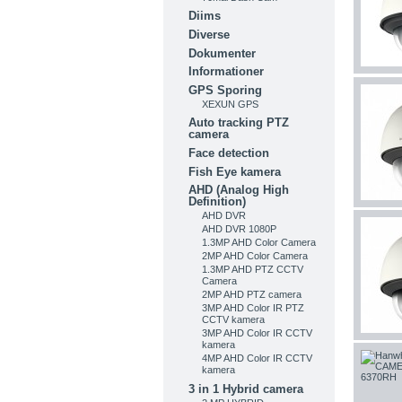
Diims
Diverse
Dokumenter
Informationer
GPS Sporing
XEXUN GPS
Auto tracking PTZ
camera
Face detection
Fish Eye kamera
AHD (Analog High
Definition)
AHD DVR
AHD DVR 1080P
1.3MP AHD Color Camera
2MP AHD Color Camera
1.3MP AHD PTZ CCTV
Camera
2MP AHD PTZ camera
3MP AHD Color IR PTZ
CCTV kamera
3MP AHD Color IR CCTV
kamera
4MP AHD Color IR CCTV
kamera
3 in 1 Hybrid camera