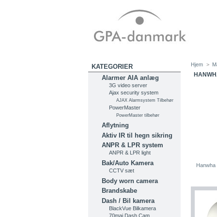
Hjem
>
M
KATEGORIER
HANWHA
Alarmer AIA anlæg
3G video server
Ajax security system
AJAX Alarmsystem Tilbehør
PowerMaster
PowerMaster tilbehør
Aflytning
Aktiv IR til hegn sikring
ANPR & LPR system
ANPR & LPR light
Bak/Auto Kamera
Hanwha 
CCTV sæt
Body worn camera
Brandskabe
Dash / Bil kamera
BlackVue Bilkamera
70mai Dash Cam