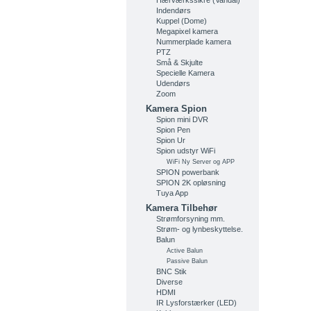
Hærværkssikre (Vandal)
Indendørs
Kuppel (Dome)
Megapixel kamera
Nummerplade kamera
PTZ
Små & Skjulte
Specielle Kamera
Udendørs
Zoom
Kamera Spion
Spion mini DVR
Spion Pen
Spion Ur
Spion udstyr WiFi
WiFi Ny Server og APP
SPION powerbank
SPION 2K opløsning
Tuya App
Kamera Tilbehør
Strømforsyning mm.
Strøm- og lynbeskyttelse.
Balun
Active Balun
Passive Balun
BNC Stik
Diverse
HDMI
IR Lysforstærker (LED)