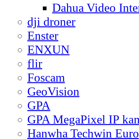
Dahua Video Inte
dji droner
Enster
ENXUN
flir
Foscam
GeoVision
GPA
GPA MegaPixel IP ka
Hanwha Techwin Euro