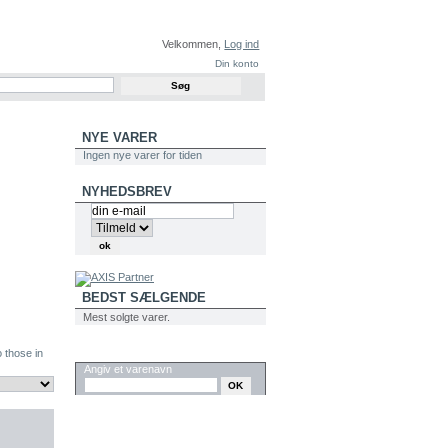
Velkommen,
Log ind
Din konto
NYE VARER
Ingen nye varer for tiden
NYHEDSBREV
BEDST SÆLGENDE
Mest solgte varer.
SØG
o those in
Angiv et varenavn