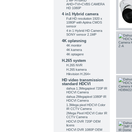
2 MP HYBRID
AHD+TVI+CVBS CAMERA
HD 1080P
4 in1 Hybrid camera
Full HD resolution 1920 x
1080P with Aptina CMOS
sensor
4 in 1 Hybrid HD Camera
SONY sensor 2.1MP
4K opløsning
4K monitor
4K kamera
4K optagere
H.265 system
H.265 NVR
H.265 kamera
Hikvision H.264+
HD video transmission
standard HDCVI
dahua 1.3Megapixel 720P IR
HDCVI Camera
dahua 2Megapixel 1080P IR
HDCVI Camera
1.3Mega pixel HDCVI Color
IR CCTV Camera
2Mega Pixel HDCVI Color IR
CCTV Camera
HDCVI DVR 720P OEM
licens
HDCVI DVR 1080P OEM