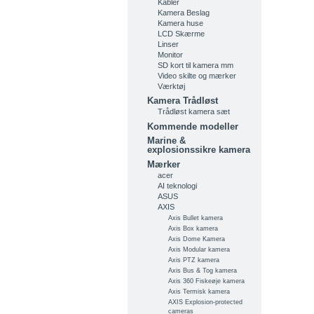
Kabler
Kamera Beslag
Kamera huse
LCD Skærme
Linser
Monitor
SD kort til kamera mm
Video skilte og mærker
Værktøj
Kamera Trådløst
Trådløst kamera sæt
Kommende modeller
Marine &
explosionssikre kamera
Mærker
acer
AI teknologi
ASUS
AXIS
Axis Bullet kamera
Axis Box kamera
Axis Dome Kamera
Axis Modular kamera
Axis PTZ kamera
Axis Bus & Tog kamera
Axis 360 Fiskeøje kamera
Axis Termisk kamera
AXIS Explosion-protected
cameras