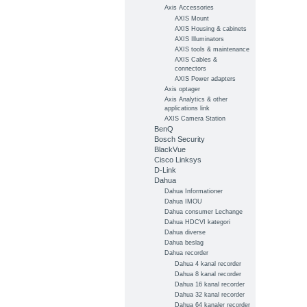
Axis Accessories
AXIS Mount
AXIS Housing & cabinets
AXIS Illuminators
AXIS tools & maintenance
AXIS Cables &
connectors
AXIS Power adapters
Axis optager
Axis Analytics & other
applications link
AXIS Camera Station
BenQ
Bosch Security
BlackVue
Cisco Linksys
D-Link
Dahua
Dahua Informationer
Dahua IMOU
Dahua consumer Lechange
Dahua HDCVI kategori
Dahua diverse
Dahua beslag
Dahua recorder
Dahua 4 kanal recorder
Dahua 8 kanal recorder
Dahua 16 kanal recorder
Dahua 32 kanal recorder
Dahua 64 kanaler recorder