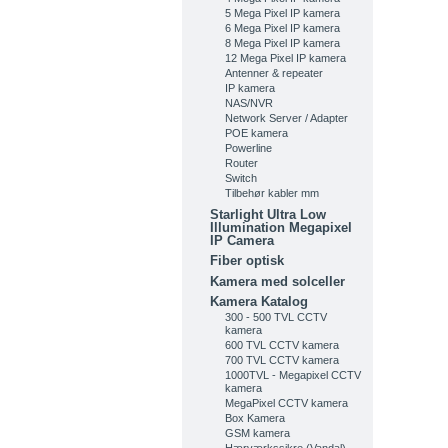
5 Mega Pixel IP kamera
6 Mega Pixel IP kamera
8 Mega Pixel IP kamera
12 Mega Pixel IP kamera
Antenner & repeater
IP kamera
NAS/NVR
Network Server / Adapter
POE kamera
Powerline
Router
Switch
Tilbehør kabler mm
Starlight Ultra Low
Illumination Megapixel
IP Camera
Fiber optisk
Kamera med solceller
Kamera Katalog
300 - 500 TVL CCTV
kamera
600 TVL CCTV kamera
700 TVL CCTV kamera
1000TVL - Megapixel CCTV
kamera
MegaPixel CCTV kamera
Box Kamera
GSM kamera