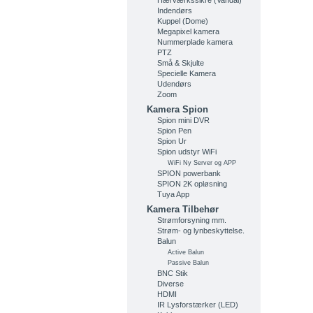
Hærværkssikre (Vandal)
Indendørs
Kuppel (Dome)
Megapixel kamera
Nummerplade kamera
PTZ
Små & Skjulte
Specielle Kamera
Udendørs
Zoom
Kamera Spion
Spion mini DVR
Spion Pen
Spion Ur
Spion udstyr WiFi
WiFi Ny Server og APP
SPION powerbank
SPION 2K opløsning
Tuya App
Kamera Tilbehør
Strømforsyning mm.
Strøm- og lynbeskyttelse.
Balun
Active Balun
Passive Balun
BNC Stik
Diverse
HDMI
IR Lysforstærker (LED)