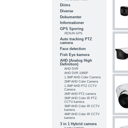
Diims
Diverse
Dokumenter
Informationer
GPS Sporing
XEXUN GPS
Auto tracking PTZ
camera
Face detection
Fish Eye kamera
AHD (Analog High
Definition)
AHD DVR
AHD DVR 1080P
1.3MP AHD Color Camera
2MP AHD Color Camera
1.3MP AHD PTZ CCTV
Camera
2MP AHD PTZ camera
3MP AHD Color IR PTZ
CCTV kamera
3MP AHD Color IR CCTV
kamera
4MP AHD Color IR CCTV
kamera
3 in 1 Hybrid camera