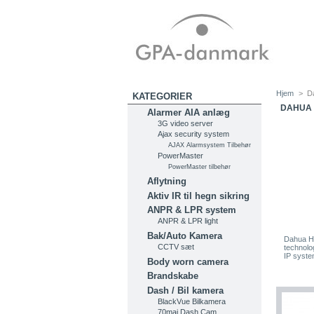
Hjem
>
D
KATEGORIER
DAHUA 
Alarmer AIA anlæg
3G video server
Ajax security system
AJAX Alarmsystem Tilbehør
PowerMaster
PowerMaster tilbehør
Aflytning
Aktiv IR til hegn sikring
ANPR & LPR system
ANPR & LPR light
Bak/Auto Kamera
Dahua HD
CCTV sæt
technolog
IP syste
Body worn camera
Brandskabe
Dash / Bil kamera
BlackVue Bilkamera
70mai Dash Cam