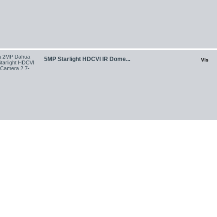
5MP Starlight HDCVI IR Dome...
Vis