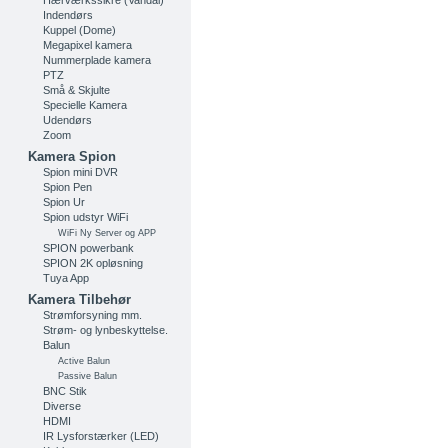
Hærværkssikre (Vandal)
Indendørs
Kuppel (Dome)
Megapixel kamera
Nummerplade kamera
PTZ
Små & Skjulte
Specielle Kamera
Udendørs
Zoom
Kamera Spion
Spion mini DVR
Spion Pen
Spion Ur
Spion udstyr WiFi
WiFi Ny Server og APP
SPION powerbank
SPION 2K opløsning
Tuya App
Kamera Tilbehør
Strømforsyning mm.
Strøm- og lynbeskyttelse.
Balun
Active Balun
Passive Balun
BNC Stik
Diverse
HDMI
IR Lysforstærker (LED)