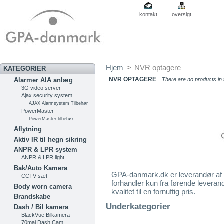
kontakt
oversigt
Hjem
>
NVR optagere
KATEGORIER
NVR OPTAGERE
Alarmer AIA anlæg
There are no products in 
3G video server
Ajax security system
AJAX Alarmsystem Tilbehør
PowerMaster
PowerMaster tilbehør
Aflytning
Aktiv IR til hegn sikring
ANPR & LPR system
ANPR & LPR light
Bak/Auto Kamera
GPA-danmark.dk er leverandør af 
CCTV sæt
forhandler kun fra førende leverand
Body worn camera
kvalitet til en fornuftig pris.
Brandskabe
Underkategorier
Dash / Bil kamera
BlackVue Bilkamera
70mai Dash Cam