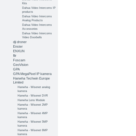
Kits
Dahua Video Intercoms IP
products
Dahua Video Intercoms
Analog Products
Dahua Video Intercoms
Accessories
Dahua Video Intercoms
Video Doorbells
dji droner
Enster
ENXUN
flir
Foscam
GeoVision
GPA
GPA MegaPixel IP kamera
Hanwha Techwin Europe
Limited
Hanwha - Wisenet analog
kamera
Hanwha - Wisenet DVR
Hanwha Lens Module
Hanwha - Wisenet 2MP
kamera
Hanwha - Wisenet 4MP
kamera
Hanwha - Wisenet 5MP
kamera
Hanwha - Wisenet 6MP
kamera