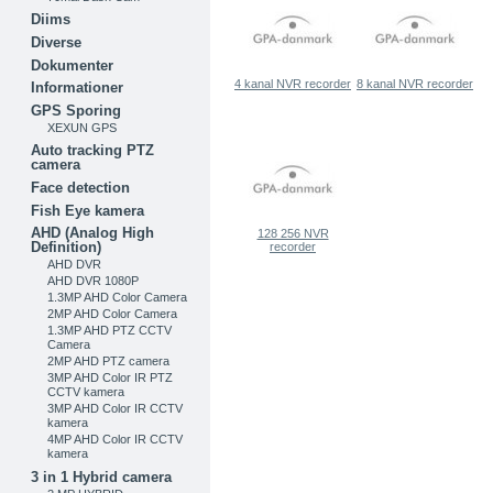
Diims
Diverse
Dokumenter
4 kanal NVR recorder
8 kanal NVR recorder
Informationer
GPS Sporing
XEXUN GPS
Auto tracking PTZ
camera
Face detection
Fish Eye kamera
AHD (Analog High
128 256 NVR
Definition)
recorder
AHD DVR
AHD DVR 1080P
1.3MP AHD Color Camera
2MP AHD Color Camera
1.3MP AHD PTZ CCTV
Camera
2MP AHD PTZ camera
3MP AHD Color IR PTZ
CCTV kamera
3MP AHD Color IR CCTV
kamera
4MP AHD Color IR CCTV
kamera
3 in 1 Hybrid camera