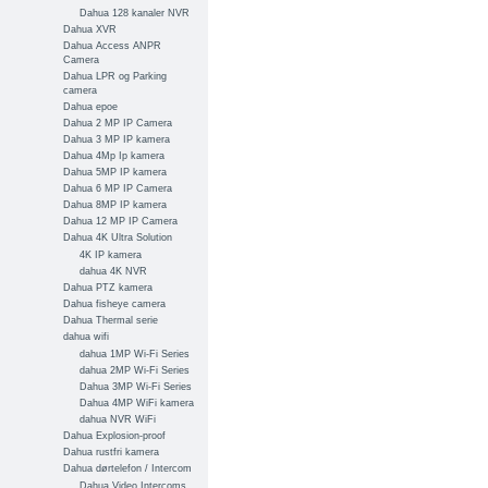
Dahua 128 kanaler NVR
Dahua XVR
Dahua Access ANPR
Camera
Dahua LPR og Parking
camera
Dahua epoe
Dahua 2 MP IP Camera
Dahua 3 MP IP kamera
Dahua 4Mp Ip kamera
Dahua 5MP IP kamera
Dahua 6 MP IP Camera
Dahua 8MP IP kamera
Dahua 12 MP IP Camera
Dahua 4K Ultra Solution
4K IP kamera
dahua 4K NVR
Dahua PTZ kamera
Dahua fisheye camera
Dahua Thermal serie
dahua wifi
dahua 1MP Wi-Fi Series
dahua 2MP Wi-Fi Series
Dahua 3MP Wi-Fi Series
Dahua 4MP WiFi kamera
dahua NVR WiFi
Dahua Explosion-proof
Dahua rustfri kamera
Dahua dørtelefon / Intercom
Dahua Video Intercoms