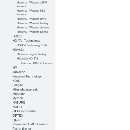
Hanwha - Wisenet 12MP
kamera
Hanwha - Wisenet PTZ
kamera
Hanwha - Wisenet NVR
Hanwha - Wisenet beslag
Hanwha - Wisenet diverse
Hanwha - Wisenet Licens
HDCVI
HD-TVI Technology
HD-TVI Technology DVR
Hikvision
Hikvision original beslag
Hikvision HD-TVI
Hikvision HD-TVI kamera
HP
Jablocon
Kingston Technology
König
Longse
Milesight lagersalg
Monacor
Mytech
NATURE
NUUO
OEM leverandør
OPTEX
QNAP
Panasonic CMOS sensor
Parrot droner