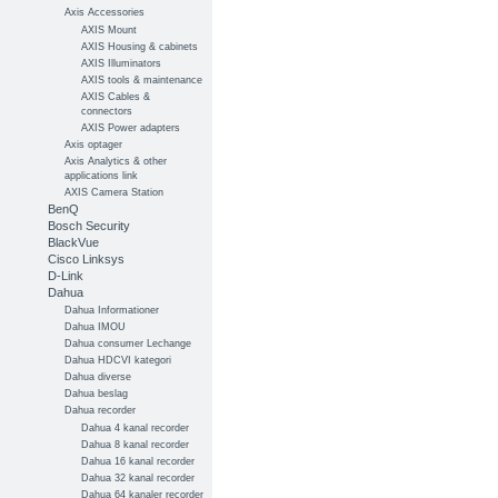
Axis Accessories
AXIS Mount
AXIS Housing & cabinets
AXIS Illuminators
AXIS tools & maintenance
AXIS Cables &
connectors
AXIS Power adapters
Axis optager
Axis Analytics & other
applications link
AXIS Camera Station
BenQ
Bosch Security
BlackVue
Cisco Linksys
D-Link
Dahua
Dahua Informationer
Dahua IMOU
Dahua consumer Lechange
Dahua HDCVI kategori
Dahua diverse
Dahua beslag
Dahua recorder
Dahua 4 kanal recorder
Dahua 8 kanal recorder
Dahua 16 kanal recorder
Dahua 32 kanal recorder
Dahua 64 kanaler recorder