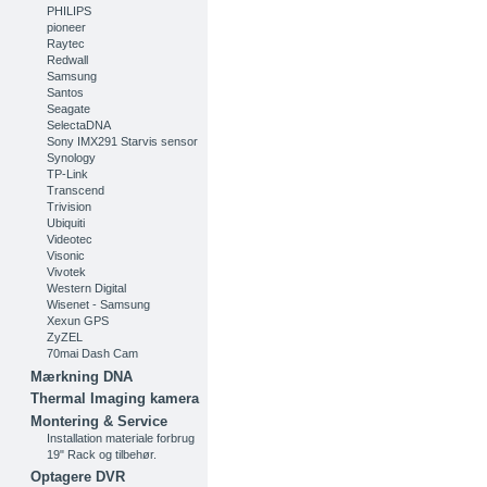
PHILIPS
pioneer
Raytec
Redwall
Samsung
Santos
Seagate
SelectaDNA
Sony IMX291 Starvis sensor
Synology
TP-Link
Transcend
Trivision
Ubiquiti
Videotec
Visonic
Vivotek
Western Digital
Wisenet - Samsung
Xexun GPS
ZyZEL
70mai Dash Cam
Mærkning DNA
Thermal Imaging kamera
Montering & Service
Installation materiale forbrug
19" Rack og tilbehør.
Optagere DVR