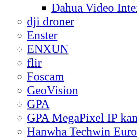
Dahua Video Inte
dji droner
Enster
ENXUN
flir
Foscam
GeoVision
GPA
GPA MegaPixel IP ka
Hanwha Techwin Euro