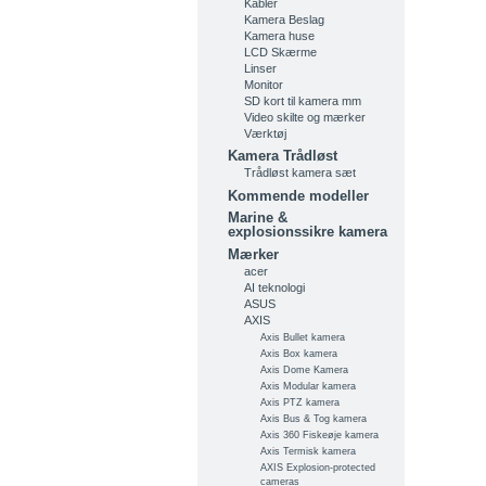
Kabler
Kamera Beslag
Kamera huse
LCD Skærme
Linser
Monitor
SD kort til kamera mm
Video skilte og mærker
Værktøj
Kamera Trådløst
Trådløst kamera sæt
Kommende modeller
Marine &
explosionssikre kamera
Mærker
acer
AI teknologi
ASUS
AXIS
Axis Bullet kamera
Axis Box kamera
Axis Dome Kamera
Axis Modular kamera
Axis PTZ kamera
Axis Bus & Tog kamera
Axis 360 Fiskeøje kamera
Axis Termisk kamera
AXIS Explosion-protected
cameras