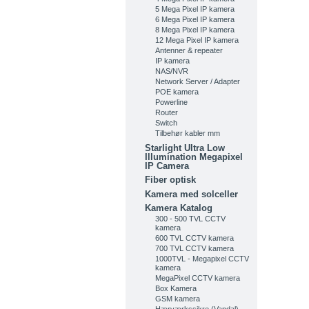
5 Mega Pixel IP kamera
6 Mega Pixel IP kamera
8 Mega Pixel IP kamera
12 Mega Pixel IP kamera
Antenner & repeater
IP kamera
NAS/NVR
Network Server / Adapter
POE kamera
Powerline
Router
Switch
Tilbehør kabler mm
Starlight Ultra Low
Illumination Megapixel
IP Camera
Fiber optisk
Kamera med solceller
Kamera Katalog
300 - 500 TVL CCTV
kamera
600 TVL CCTV kamera
700 TVL CCTV kamera
1000TVL - Megapixel CCTV
kamera
MegaPixel CCTV kamera
Box Kamera
GSM kamera