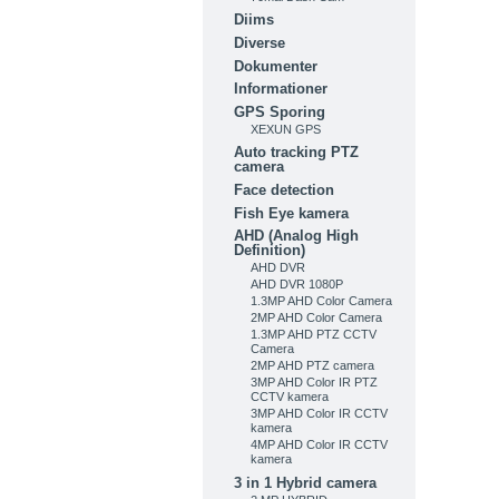
Diims
Diverse
Dokumenter
Informationer
GPS Sporing
XEXUN GPS
Auto tracking PTZ
camera
Face detection
Fish Eye kamera
AHD (Analog High
Definition)
AHD DVR
AHD DVR 1080P
1.3MP AHD Color Camera
2MP AHD Color Camera
1.3MP AHD PTZ CCTV
Camera
2MP AHD PTZ camera
3MP AHD Color IR PTZ
CCTV kamera
3MP AHD Color IR CCTV
kamera
4MP AHD Color IR CCTV
kamera
3 in 1 Hybrid camera