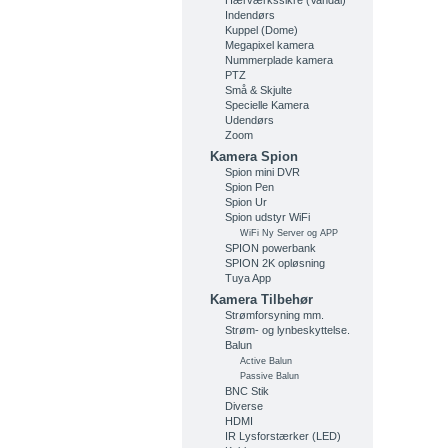
Hærværkssikre (Vandal)
Indendørs
Kuppel (Dome)
Megapixel kamera
Nummerplade kamera
PTZ
Små & Skjulte
Specielle Kamera
Udendørs
Zoom
Kamera Spion
Spion mini DVR
Spion Pen
Spion Ur
Spion udstyr WiFi
WiFi Ny Server og APP
SPION powerbank
SPION 2K opløsning
Tuya App
Kamera Tilbehør
Strømforsyning mm.
Strøm- og lynbeskyttelse.
Balun
Active Balun
Passive Balun
BNC Stik
Diverse
HDMI
IR Lysforstærker (LED)