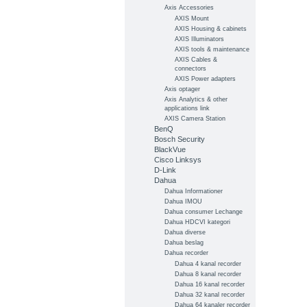
Axis Accessories
AXIS Mount
AXIS Housing & cabinets
AXIS Illuminators
AXIS tools & maintenance
AXIS Cables &
connectors
AXIS Power adapters
Axis optager
Axis Analytics & other
applications link
AXIS Camera Station
BenQ
Bosch Security
BlackVue
Cisco Linksys
D-Link
Dahua
Dahua Informationer
Dahua IMOU
Dahua consumer Lechange
Dahua HDCVI kategori
Dahua diverse
Dahua beslag
Dahua recorder
Dahua 4 kanal recorder
Dahua 8 kanal recorder
Dahua 16 kanal recorder
Dahua 32 kanal recorder
Dahua 64 kanaler recorder