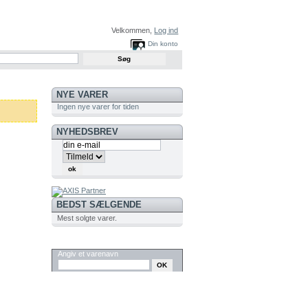
Velkommen,
Log ind
Din konto
NYE VARER
Ingen nye varer for tiden
NYHEDSBREV
BEDST SÆLGENDE
Mest solgte varer.
SØG
Angiv et varenavn