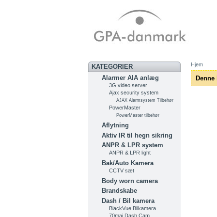
Hjem
KATEGORIER
Alarmer AIA anlæg
Denne k
3G video server
Ajax security system
AJAX Alarmsystem Tilbehør
PowerMaster
PowerMaster tilbehør
Aflytning
Aktiv IR til hegn sikring
ANPR & LPR system
ANPR & LPR light
Bak/Auto Kamera
CCTV sæt
Body worn camera
Brandskabe
Dash / Bil kamera
BlackVue Bilkamera
70mai Dash Cam