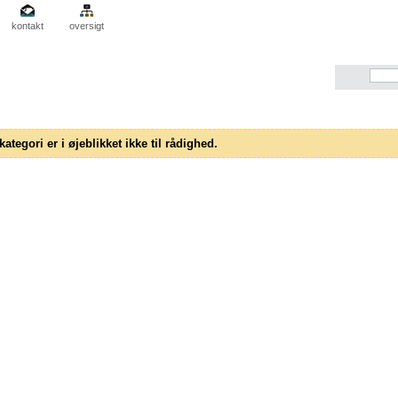
kontakt
oversigt
ategori er i øjeblikket ikke til rådighed.