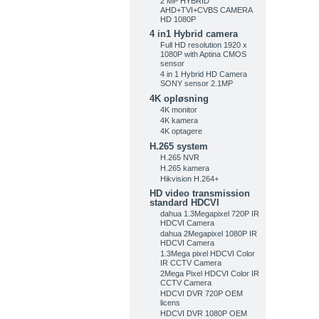
2 MP HYBRID
AHD+TVI+CVBS CAMERA
HD 1080P
4 in1 Hybrid camera
Full HD resolution 1920 x
1080P with Aptina CMOS
sensor
4 in 1 Hybrid HD Camera
SONY sensor 2.1MP
4K opløsning
4K monitor
4K kamera
4K optagere
H.265 system
H.265 NVR
H.265 kamera
Hikvision H.264+
HD video transmission
standard HDCVI
dahua 1.3Megapixel 720P IR
HDCVI Camera
dahua 2Megapixel 1080P IR
HDCVI Camera
1.3Mega pixel HDCVI Color
IR CCTV Camera
2Mega Pixel HDCVI Color IR
CCTV Camera
HDCVI DVR 720P OEM
licens
HDCVI DVR 1080P OEM