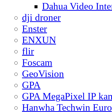
Dahua Video Inte
dji droner
Enster
ENXUN
flir
Foscam
GeoVision
GPA
GPA MegaPixel IP ka
Hanwha Techwin Euro