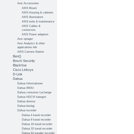
Axis Accessories
AXIS Mount
AXIS Housing & cabinets
AXIS Illuminators
AXIS tools & maintenance
AXIS Cables &
connectors
AXIS Power adapters
Axis optager
Axis Analytics & other
applications link
AXIS Camera Station
BenQ
Bosch Security
BlackVue
Cisco Linksys
D-Link
Dahua
Dahua Informationer
Dahua IMOU
Dahua consumer Lechange
Dahua HDCVI kategori
Dahua diverse
Dahua beslag
Dahua recorder
Dahua 4 kanal recorder
Dahua 8 kanal recorder
Dahua 16 kanal recorder
Dahua 32 kanal recorder
Dahua 64 kanaler recorder