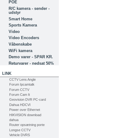
POE
R/C kamera - sender -
udstyr
Smart Home
Sports Kamera
Video
Video Encoders
Våbenskabe
WiFi kamera
Demo varer - SPAR KR.
Returvarer - nedsat 50%
LINK
CCTV Lens Angle
Forum Ipcamtalk
Forum CCTV
Forum Cam It
Geovision DVR PC-card
Dahua HDCVI
Power over Ethernet
HIKVISION download
dahua
Router opsætning porte
Longse CCTV
Vehicle DVRS