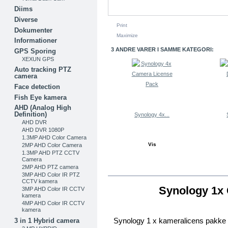
Diims
Diverse
Print
Dokumenter
Maximize
Informationer
3 ANDRE VARER I SAMME KATEGORI:
GPS Sporing
XEXUN GPS
Auto tracking PTZ
camera
Face detection
Fish Eye kamera
AHD (Analog High
Definition)
Synology 4x...
AHD DVR
AHD DVR 1080P
1.3MP AHD Color Camera
Vis
2MP AHD Color Camera
1.3MP AHD PTZ CCTV
Camera
2MP AHD PTZ camera
MERE INFO
3MP AHD Color IR PTZ
CCTV kamera
Synology 1x
3MP AHD Color IR CCTV
kamera
4MP AHD Color IR CCTV
kamera
Synology 1 x kameralicens pakke
3 in 1 Hybrid camera