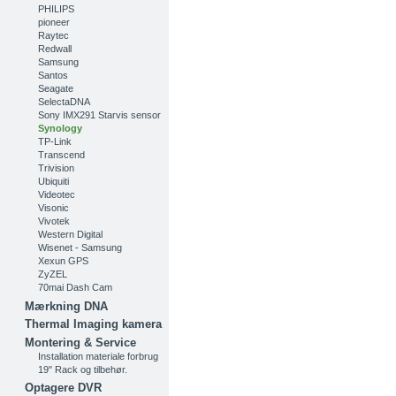
PHILIPS
pioneer
Raytec
Redwall
Samsung
Santos
Seagate
SelectaDNA
Sony IMX291 Starvis sensor
Synology
TP-Link
Transcend
Trivision
Ubiquiti
Videotec
Visonic
Vivotek
Western Digital
Wisenet - Samsung
Xexun GPS
ZyZEL
70mai Dash Cam
Mærkning DNA
Thermal Imaging kamera
Montering & Service
Installation materiale forbrug
19" Rack og tilbehør.
Optagere DVR