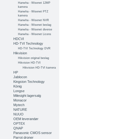
Hanwha - Wisenet 12MP
kamera
Hanwha - Wisenet PTZ
kamera
Hanwha - Wisenet NVR
Hanwha - Wisenet beslag
Hanwha - Wisenet diverse
Hanwha - Wisenet Licens
HDCVI
HD-TVI Technology
HD-TVI Technology DVR
Hikvision
Hikvision original beslag
Hikvision HD-TVI
Hikvision HD-TVI kamera
HP
Jablocon
Kingston Technology
König
Longse
Milesight lagersalg
Monacor
Mytech
NATURE
NUUO
OEM leverandør
OPTEX
QNAP
Panasonic CMOS sensor
Parrot droner