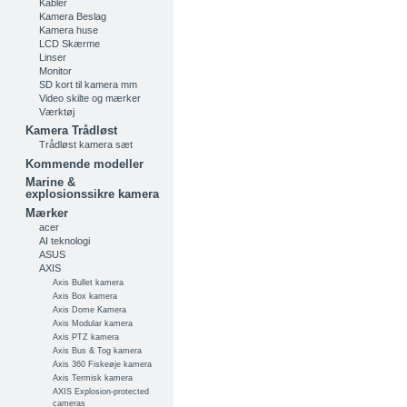
Kabler
Kamera Beslag
Kamera huse
LCD Skærme
Linser
Monitor
SD kort til kamera mm
Video skilte og mærker
Værktøj
Kamera Trådløst
Trådløst kamera sæt
Kommende modeller
Marine &
explosionssikre kamera
Mærker
acer
AI teknologi
ASUS
AXIS
Axis Bullet kamera
Axis Box kamera
Axis Dome Kamera
Axis Modular kamera
Axis PTZ kamera
Axis Bus & Tog kamera
Axis 360 Fiskeøje kamera
Axis Termisk kamera
AXIS Explosion-protected
cameras