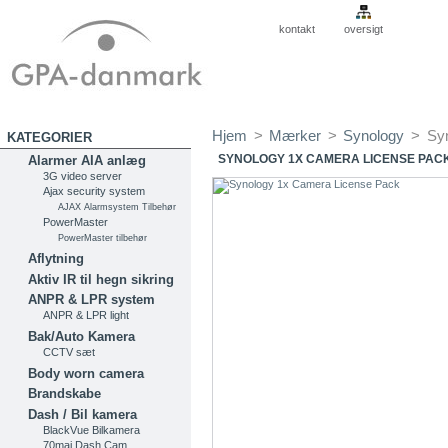
kontakt
oversigt
Hjem
>
Mærker
>
Synology
>
Sy
KATEGORIER
SYNOLOGY 1X CAMERA LICENSE PAC
Alarmer AIA anlæg
3G video server
Ajax security system
AJAX Alarmsystem Tilbehør
PowerMaster
PowerMaster tilbehør
Aflytning
Aktiv IR til hegn sikring
ANPR & LPR system
ANPR & LPR light
Bak/Auto Kamera
CCTV sæt
Body worn camera
Brandskabe
Dash / Bil kamera
BlackVue Bilkamera
70mai Dash Cam