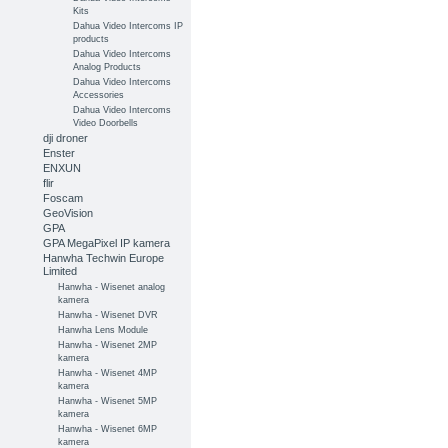
Kits
Dahua Video Intercoms IP
products
Dahua Video Intercoms
Analog Products
Dahua Video Intercoms
Accessories
Dahua Video Intercoms
Video Doorbells
dji droner
Enster
ENXUN
flir
Foscam
GeoVision
GPA
GPA MegaPixel IP kamera
Hanwha Techwin Europe
Limited
Hanwha - Wisenet analog
kamera
Hanwha - Wisenet DVR
Hanwha Lens Module
Hanwha - Wisenet 2MP
kamera
Hanwha - Wisenet 4MP
kamera
Hanwha - Wisenet 5MP
kamera
Hanwha - Wisenet 6MP
kamera