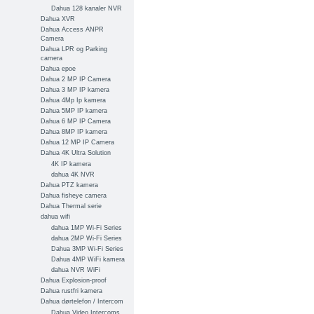
Dahua 128 kanaler NVR
Dahua XVR
Dahua Access ANPR
Camera
Dahua LPR og Parking
camera
Dahua epoe
Dahua 2 MP IP Camera
Dahua 3 MP IP kamera
Dahua 4Mp Ip kamera
Dahua 5MP IP kamera
Dahua 6 MP IP Camera
Dahua 8MP IP kamera
Dahua 12 MP IP Camera
Dahua 4K Ultra Solution
4K IP kamera
dahua 4K NVR
Dahua PTZ kamera
Dahua fisheye camera
Dahua Thermal serie
dahua wifi
dahua 1MP Wi-Fi Series
dahua 2MP Wi-Fi Series
Dahua 3MP Wi-Fi Series
Dahua 4MP WiFi kamera
dahua NVR WiFi
Dahua Explosion-proof
Dahua rustfri kamera
Dahua dørtelefon / Intercom
Dahua Video Intercoms