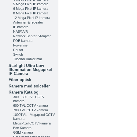
5 Mega Pixel IP kamera
6 Mega Pixel IP kamera
8 Mega Pixel IP kamera
12 Mega Pixel IP kamera
Antenner & repeater
IP kamera
NAS/NVR
Network Server / Adapter
POE kamera
Powerline
Router
Switch
Tilbehør kabler mm
Starlight Ultra Low
Illumination Megapixel
IP Camera
Fiber optisk
Kamera med solceller
Kamera Katalog
300 - 500 TVL CCTV
kamera
600 TVL CCTV kamera
700 TVL CCTV kamera
1000TVL - Megapixel CCTV
kamera
MegaPixel CCTV kamera
Box Kamera
GSM kamera