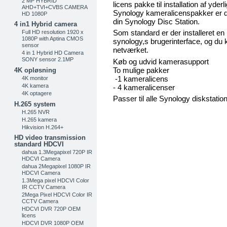
2 MP HYBRID
licens pakke til installation af yder
AHD+TVI+CVBS CAMERA
Synology kameralicenspakker er de
HD 1080P
din Synology Disc Station.
4 in1 Hybrid camera
Som standard er der installeret en
Full HD resolution 1920 x
1080P with Aptina CMOS
synology,s brugerinterface, og du
sensor
netværket.
4 in 1 Hybrid HD Camera
SONY sensor 2.1MP
Køb og udvid kamerasupport
To mulige pakker
4K opløsning
-1 kameralicens
4K monitor
4K kamera
- 4 kameralicenser
4K optagere
Passer til alle Synology diskstatio
H.265 system
H.265 NVR
H.265 kamera
Hikvision H.264+
HD video transmission
standard HDCVI
dahua 1.3Megapixel 720P IR
HDCVI Camera
dahua 2Megapixel 1080P IR
HDCVI Camera
1.3Mega pixel HDCVI Color
IR CCTV Camera
2Mega Pixel HDCVI Color IR
CCTV Camera
HDCVI DVR 720P OEM
licens
HDCVI DVR 1080P OEM