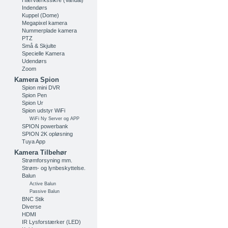
Hærværkssikre (Vandal)
Indendørs
Kuppel (Dome)
Megapixel kamera
Nummerplade kamera
PTZ
Små & Skjulte
Specielle Kamera
Udendørs
Zoom
Kamera Spion
Spion mini DVR
Spion Pen
Spion Ur
Spion udstyr WiFi
WiFi Ny Server og APP
SPION powerbank
SPION 2K opløsning
Tuya App
Kamera Tilbehør
Strømforsyning mm.
Strøm- og lynbeskyttelse.
Balun
Active Balun
Passive Balun
BNC Stik
Diverse
HDMI
IR Lysforstærker (LED)